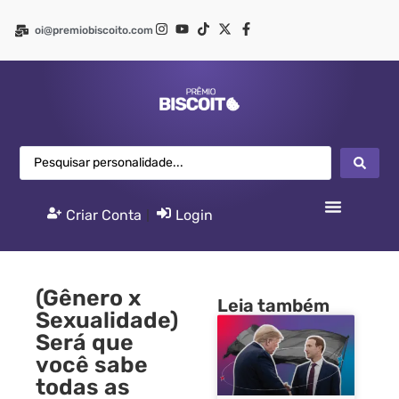
oi@premiobiscoito.com
Criar Conta
|
Login
(Gênero x
Leia também
Sexualidade)
Será que
você sabe
todas as