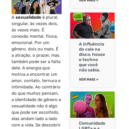
VER MAIS »
A
sexualidade
é plural,
singular, às vezes dois,
às vezes mais. É
conexão mental, física,
emocional. Por um
A influência
gênero, dois ou mais. É
do vale na
disco, house
a atração, o prazer, mas
e techno
também pode ser a falta
que você
dele. A energia que
não sabia.
motiva a encontrar um
VER MAIS »
amor, contato, ternura e
intimidade. Ao contrário
do que muitos pensam,
a identidade de gênero e
sexualidade não é algo
que pode ser escolhido,
elas andam lado a lado
Comunidade
com a vida. Se descobrir
LGBT+ e a