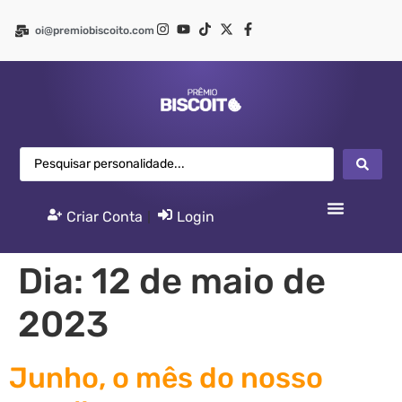
oi@premiobiscoito.com
Criar Conta
|
Login
Dia:
12 de maio de
2023
Junho, o mês do nosso