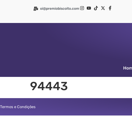
oi@premiobiscoito.com
Ho
94443
Termos e Condições