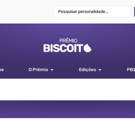
me
O Prêmio
Edições
PB