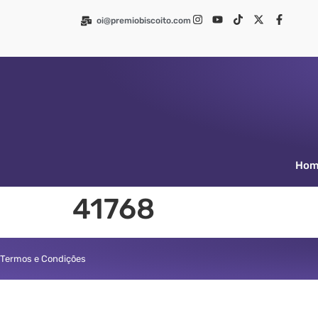
oi@premiobiscoito.com
Ho
41768
Termos e Condições