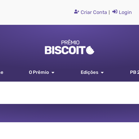
Criar Conta
|
Login
me
O Prêmio
Edições
PB 