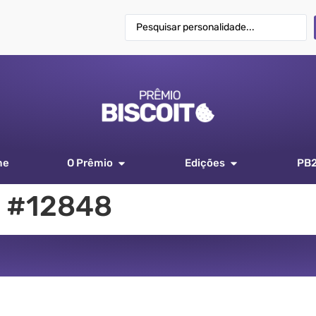
me
O Prêmio
Edições
PB
 #12848