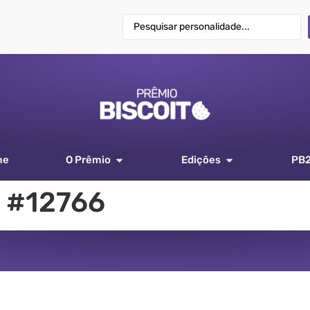
me
O Prêmio
Edições
PB
 #12766