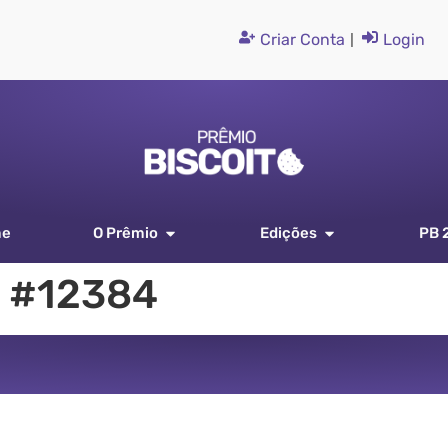
Criar Conta
|
Login
me
O Prêmio
Edições
PB 
 #12384