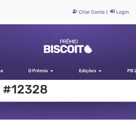
Criar Conta
|
Login
me
O Prêmio
Edições
PB 
 #12328