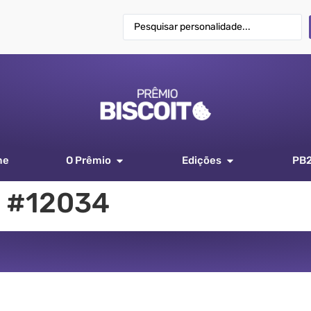
me
O Prêmio
Edições
PB
 #12034