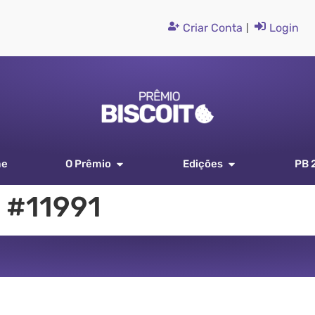
Criar Conta
|
Login
me
O Prêmio
Edições
PB 
 #11991