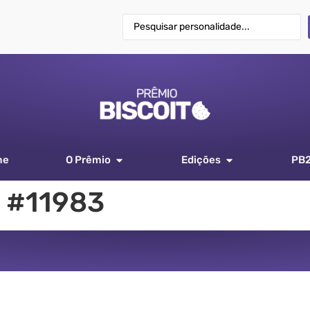
me
O Prêmio
Edições
PB
 #11983