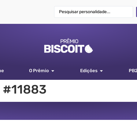
me
O Prêmio
Edições
PB
 #11883