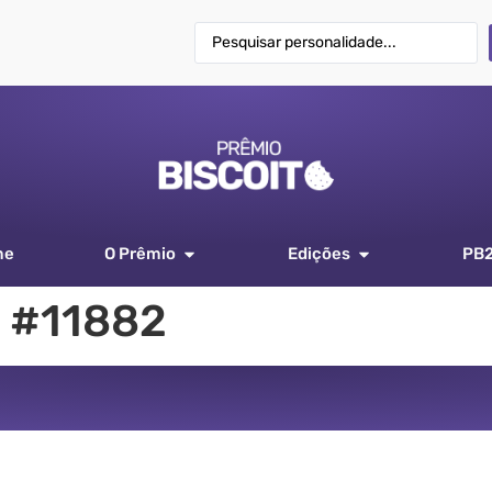
me
O Prêmio
Edições
PB
 #11882