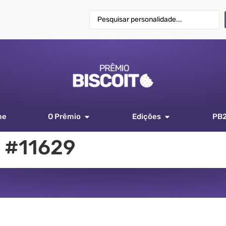
me
O Prêmio
Edições
PB
 #11629