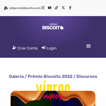
oi@premiobiscoito.com
Criar Conta
|
Login
Galeria
/
Prêmio Biscoito 2022
/ Discursos
VÍDEOS
vídeos