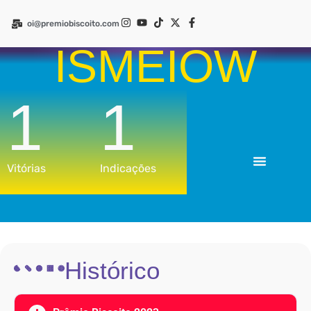
oi@premiobiscoito.com
ISMEIOW
1
1
Criar Conta
|
Login
Vitórias
Indicações
Histórico